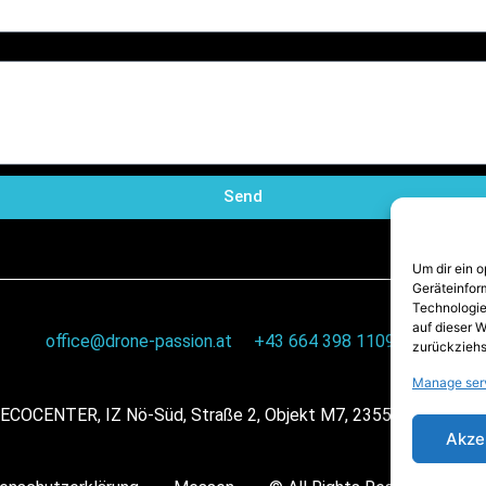
Send
Um dir ein 
Geräteinfor
Technologie
auf dieser W
office@drone-passion.at
+43 664 398 1109
zurückziehs
Manage ser
ECOCENTER, IZ Nö-Süd, Straße 2, Objekt M7, 2355 Wr. Neudorf
Akze