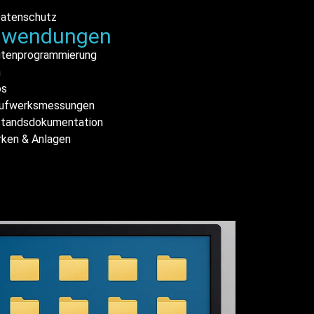
Datenschutz
Anwendungen
outenprogrammierung
n
os
Haufwerksmessungen
estandsdokumentation
rken & Anlagen